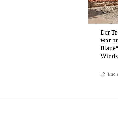
Der Tr
war au
Blaue“
Winds
Bad 
Schlagwö