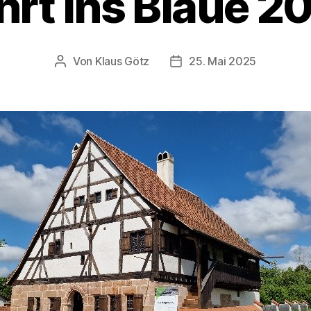
hrt ins Blaue 2
Von
Klaus Götz
25. Mai 2025
Beitragsautor
Veröffentlichungsdatum