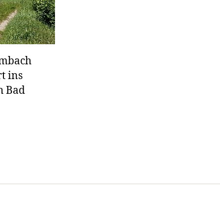
Limbach
t ins
h Bad