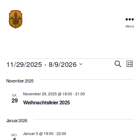
Menü
Traditionsverein
der
Freiwilligen
Feuerwehr
Limbach
Veranstaltungen
11/29/2025
 - 
8/9/2026
V
V
S
L
u
D
i
e
e
c
a
s
November 2025
h
r
t
t
r
e
u
e
November 29, 2025 @ 18:00
-
21:00
a
SA.
m
29
a
Weihnachtsfeier 2025
w
n
ä
n
h
s
Januar 2026
l
s
t
e
Januar 5 @ 19:00
-
22:00
n
MO.