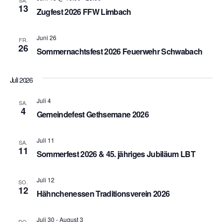
SA.
e
13
Zugfest 2026 FFW Limbach
h
n
e
-
Juni 26
FR.
26
Sommernachtsfest 2026 Feuerwehr Schwabach
u
N
n
a
Juli 2026
v
d
Juli 4
SA.
i
4
A
Gemeindefest Gethsemane 2026
g
n
a
Juli 11
SA.
11
s
Sommerfest 2026 & 45. jähriges Jubiläum LBT
t
i
i
Juli 12
SO.
12
c
o
Hähnchenessen Traditionsverein 2026
h
n
Juli 30
-
August 3
DO.