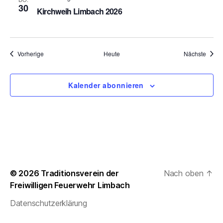
30
t
Kirchweih Limbach 2026
e
n
Veranstaltungen
Veran
Vorherige
Heute
Nächste
,
Kalender abonnieren
N
a
v
i
g
© 2026
Traditionsverein der
Nach oben
↑
Freiwilligen Feuerwehr Limbach
a
Datenschutzerklärung
t