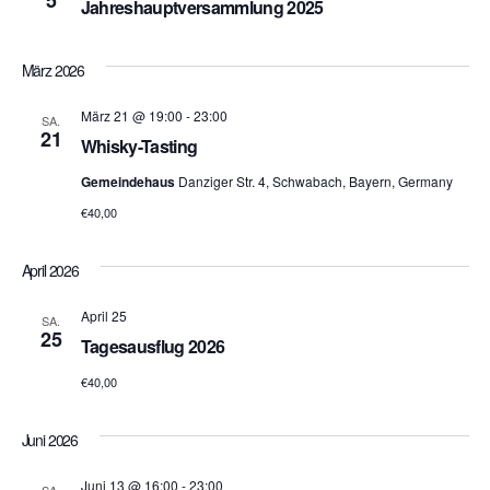
t
a
5
.
Jahreshauptversammlung 2025
a
l
März 2026
t
l
u
März 21 @ 19:00
-
23:00
t
SA.
21
Whisky-Tasting
n
u
Gemeindehaus
Danziger Str. 4, Schwabach, Bayern, Germany
g
n
€40,00
A
g
n
April 2026
e
s
April 25
SA.
25
n
i
Tagesausflug 2026
c
€40,00
S
h
u
Juni 2026
t
c
Juni 13 @ 16:00
-
23:00