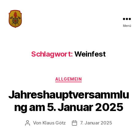
Menü
Traditionsverein
der
Freiwilligen
Feuerwehr
Schlagwort:
Weinfest
Limbach
Kategorien
ALLGEMEIN
Jahreshauptversammlu
ng am 5. Januar 2025
Von
Klaus Götz
7. Januar 2025
Beitragsautor
Veröffentlichungsdatum